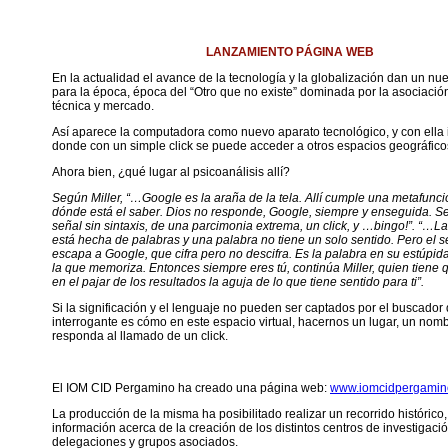
LANZAMIENTO P
Á
GINA WEB
En la actualidad el avance de la tecnología y la globalización dan un nu
para la época, época del “Otro que no existe” dominada por la asociación
técnica y mercado.
Así aparece la computadora como nuevo aparato tecnológico, y con ella i
donde con un simple click se puede acceder a otros espacios geográficos 
Ahora bien, ¿qué lugar al psicoanálisis allí?
Según Miller, “…Google es la araña de la tela. Allí cumple una metafunci
dónde está el saber. Dios no responde, Google, siempre y enseguida. S
señal sin sintaxis, de una parcimonia extrema, un click, y …bingo!”. “…La 
está hecha de palabras y una palabra no tiene un solo sentido. Pero el s
escapa a Google, que cifra pero no descifra. Es la palabra en su estúpid
la que memoriza. Entonces siempre eres tú, continúa Miller, quien tiene 
en el pajar de los resultados la aguja de lo que tiene sentido para ti”.
Si la significación y el lenguaje no pueden ser captados por el buscador 
interrogante es cómo en este espacio virtual, hacernos un lugar, un nom
responda al llamado de un click.
El IOM CID Pergamino ha creado una página web:
www.iomcidpergamin
La producción de la misma ha posibilitado realizar un recorrido histórico
información acerca de la creación de los distintos centros de investigaci
delegaciones y grupos asociados.